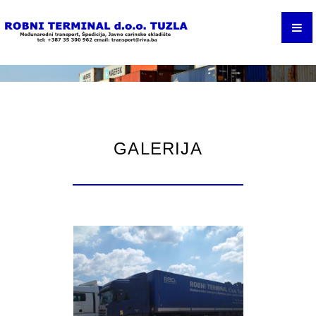
DOMAĆI TRANSPORT
ROBNI TERMINAL
TUZLA
USLUGE MEĐUNARODNE ŠPEDICIJE
GALERIJA
KONTAKT
POSAO
GALERIJA